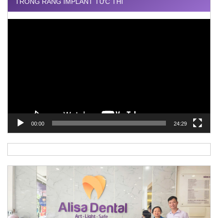
TRỒNG RĂNG IMPLANT TỨC THÌ
Trình
chơi
Video
00:00
24:29