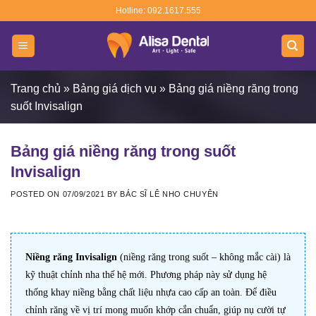
Skip
Hotline: 092.1617.555
to
content
Trang chủ
»
Bảng giá dịch vụ
»
Bảng giá niềng răng trong
suốt Invisalign
Bảng giá niềng răng trong suốt
Invisalign
POSTED ON
07/09/2021
BY
BÁC SĨ LÊ NHO CHUYÊN
Niềng răng Invisalign
(niềng răng trong suốt – không mắc cài) là
kỹ thuật chỉnh nha thế hệ mới. Phương pháp này sử dụng hệ
thống khay niềng bằng chất liệu nhựa cao cấp an toàn. Để điều
chỉnh răng về vị trí mong muốn khớp cắn chuẩn, giúp nụ cười tự