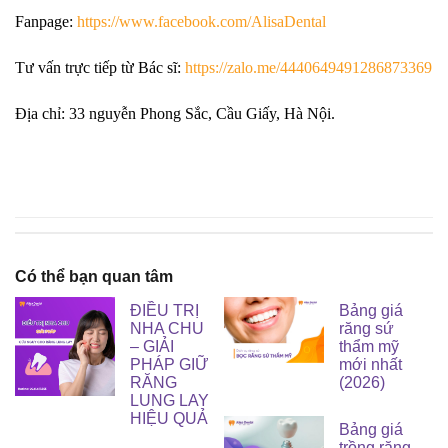
Fanpage:
https://www.facebook.com/AlisaDental
Tư vấn trực tiếp từ Bác sĩ:
https://zalo.me/4440649491286873369
Địa chỉ: 33 nguyễn Phong Sắc, Cầu Giấy, Hà Nội.
Có thể bạn quan tâm
ĐIỀU TRỊ
Bảng giá
NHA CHU
răng sứ
– GIẢI
thẩm mỹ
PHÁP GIỮ
mới nhất
RĂNG
(2026)
LUNG LAY
HIỆU QUẢ
Bảng giá
trồng răng