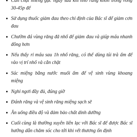
Cắn chặt miếng gạc ngay sau khi nhổ răng khôn trong vòng
30-45p để
Sử dụng thuốc giảm đau theo chỉ định của Bác sĩ để giảm cơn
đau
Chườm đá vùng răng đã nhổ để giảm đau và giúp máu nhanh
đông hơn
Nếu thấy rỉ máu sau 1h nhổ răng, có thể dùng túi trà ấm để
vào vị trí nhổ và cắn chặt
Súc miệng bằng nước muối ấm để vệ sinh vùng khoang
miệng
Nghỉ ngơi đầy đủ, đúng giờ
Đánh răng và vệ sinh răng miệng sạch sẽ
Ăn uống điều độ và đảm bảo chất dinh dưỡng
Cuối cùng là thường xuyên liên lạc với Bác sĩ để được Bác sĩ
hướng dẫn chăm sóc cho tới khi vết thương ổn định