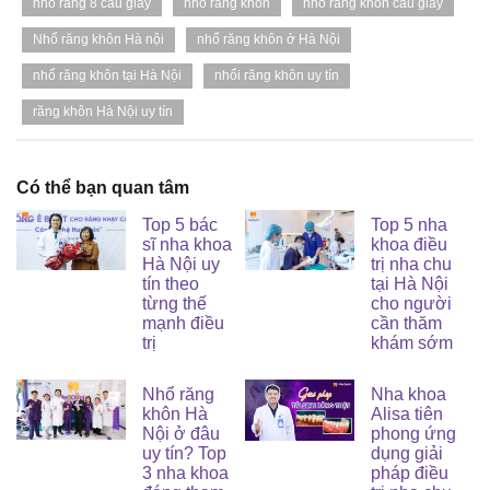
nhổ răng 8 cầu giấy
nhổ răng khôn
nhổ răng khôn cầu giấy
Nhổ răng khôn Hà nội
nhổ răng khôn ở Hà Nội
nhổ răng khôn tại Hà Nội
nhổi răng khôn uy tín
răng khôn Hà Nội uy tín
Có thể bạn quan tâm
Top 5 bác
Top 5 nha
sĩ nha khoa
khoa điều
Hà Nội uy
trị nha chu
tín theo
tại Hà Nội
từng thế
cho người
mạnh điều
cần thăm
trị
khám sớm
Nhổ răng
Nha khoa
khôn Hà
Alisa tiên
Nội ở đâu
phong ứng
uy tín? Top
dụng giải
3 nha khoa
pháp điều