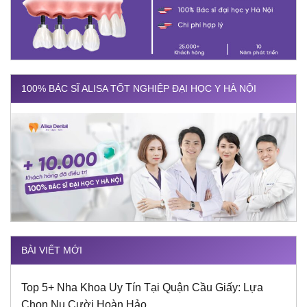
100% BÁC SĨ ALISA TỐT NGHIỆP ĐẠI HỌC Y HÀ NỘI
BÀI VIẾT MỚI
Top 5+ Nha Khoa Uy Tín Tại Quận Cầu Giấy: Lựa
Chọn Nụ Cười Hoàn Hảo