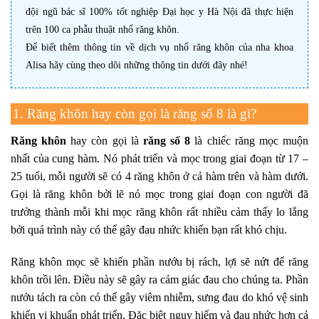
đội ngũ bác sĩ 100% tốt nghiệp Đại học y Hà Nội đã thực hiện
trên 100 ca phẫu thuật nhổ răng khôn.
Để biết thêm thông tin về dịch vụ nhổ răng khôn của nha khoa
Alisa hãy cùng theo dõi những thông tin dưới đây nhé!
1. Răng khôn hay còn gọi là răng số 8 là gì?
Răng khôn
hay còn gọi là
răng số 8
là chiếc răng mọc muộn
nhất của cung hàm. Nó phát triển và mọc trong giai đoạn từ 17 –
25 tuổi, mỗi người sẽ có 4 răng khôn ở cả hàm trên và hàm dưới.
Gọi là răng khôn bởi lẽ nó mọc trong giai đoạn con người đã
trưởng thành mỗi khi mọc răng khôn rất nhiều cảm thấy lo lắng
bởi quá trình này có thể gây đau nhức khiến bạn rất khó chịu.
Răng khôn mọc sẽ khiến phần nướu bị rách, lợi sẽ nứt để răng
khôn trồi lên. Điều này sẽ gây ra cảm giác đau cho chúng ta. Phần
nướu tách ra còn có thể gây viêm nhiễm, sưng đau do khó vệ sinh
khiến vi khuẩn phát triển.
Đặc biệt nguy hiểm và đau nhức hơn cả