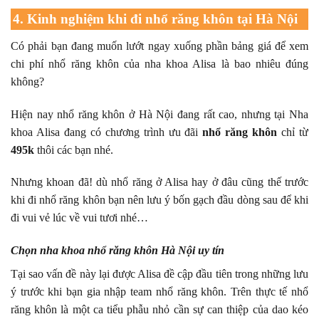
4. Kinh nghiệm khi đi nhổ răng khôn tại Hà Nội
Có phải bạn đang muốn lướt ngay xuống phần bảng giá để xem
chi phí nhổ răng khôn của nha khoa Alisa là bao nhiêu đúng
không?
Hiện nay nhổ răng khôn ở Hà Nội đang rất cao, nhưng tại Nha
khoa Alisa đang có chương trình ưu đãi
nhổ răng khôn
chỉ từ
495k
thôi các bạn nhé.
Nhưng khoan đã! dù nhổ răng ở Alisa hay ở đâu cũng thế trước
khi đi nhổ răng khôn bạn nên lưu ý bốn gạch đầu dòng sau để khi
đi vui vẻ lúc về vui tươi nhé…
Chọn nha khoa nhổ răng khôn Hà Nội uy tín
Tại sao vấn đề này lại được Alisa đề cập đầu tiên trong những lưu
ý trước khi bạn gia nhập team nhổ răng khôn. Trên thực tế nhổ
răng khôn là một ca tiểu phẫu nhỏ cần sự can thiệp của dao kéo