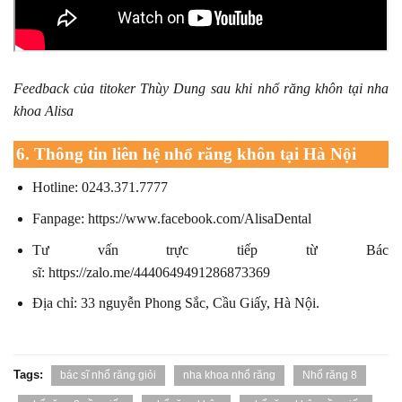
Feedback của titoker Thùy Dung sau khi nhổ răng khôn tại nha
khoa Alisa
6. Thông tin liên hệ nhổ răng khôn tại Hà Nội
Hotline: 0243.371.7777
Fanpage:
https://www.facebook.com/AlisaDental
Tư vấn trực tiếp từ Bác
sĩ:
https://zalo.me/4440649491286873369
Địa chỉ: 33 nguyễn Phong Sắc, Cầu Giấy, Hà Nội.
Tags:
bác sĩ nhổ răng giỏi
nha khoa nhổ răng
Nhổ răng 8