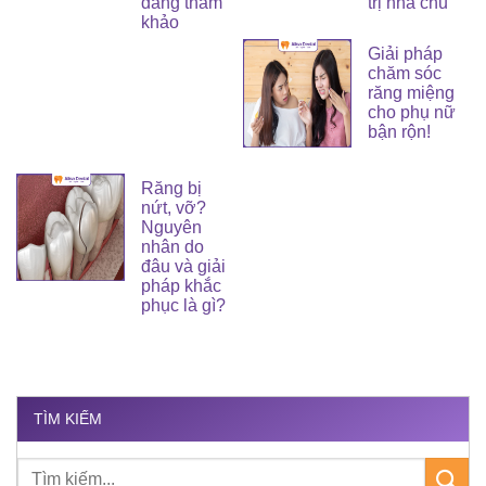
đáng tham
trị nha chu
khảo
Giải pháp
chăm sóc
răng miệng
cho phụ nữ
bận rộn!
Răng bị
nứt, vỡ?
Nguyên
nhân do
đâu và giải
pháp khắc
phục là gì?
TÌM KIẾM