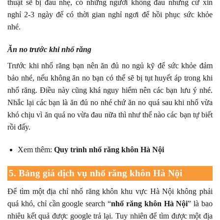
thuật sẽ bị đau nhẹ, có những người không đau nhưng cứ xin
nghỉ 2-3 ngày để có thời gian nghỉ ngơi để hồi phục sức khỏe
nhé.
Ăn no trước khi nhổ răng
Trước khi nhổ răng bạn nên ăn đủ no ngủ kỹ để sức khỏe đảm
bảo nhé, nếu không ăn no bạn có thể sẽ bị tụt huyết áp trong khi
nhổ răng. Điều này cũng khá nguy hiểm nên các bạn lưu ý nhé.
Nhắc lại các bạn là ăn đủ no nhé chứ ăn no quá sau khi nhổ vừa
khó chịu vì ăn quá no vừa đau nữa thì như thế nào các bạn tự biết
rồi đấy.
Xem thêm:
Quy trình nhổ răng khôn Hà Nội
5. Bảng giá dịch vụ nhổ răng khôn Hà Nội
Để tìm một địa chỉ nhổ răng khôn khu vực Hà Nội không phải
quá khó, chỉ cần google search “
nhổ răng khôn Hà Nội
” là bao
nhiêu kết quả được google trả lại. Tuy nhiên để tìm được một địa