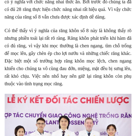
có ý nghĩa với chức năng nhai thức ăn. Bởi trước đó chúng ta đã
có đủ 28 răng thực hiện chức năng nhai rất hiệu quả. Vì vậy chức
năng của răng số 8 vẫn chưa được xác định dễ dàng.
Có thể thấy vì ý nghĩa của răng khôn số 8 này là không thấy rõ
nhưng phiền toái lại rất rõ ràng. Răng khôn phát triển khi hàm đã
có đủ răng, vì vậy khi mọc thường là chen ngang, tìm chỗ trống
để mọc lên, gây chèn ép cho lợi nướu và những chiếc răng khác.
Đặc biệt một số trường hợp răng khôn mọc lệch, chen ngang
khiến cho chúng ta vô cùng đau đớn, miệng, mặt đều bị sưng lên,
rất khó chịu. Việc nên nhổ hay nên giữ lại răng khôn còn phụ
thuộc vào tình trạng mọc răng.