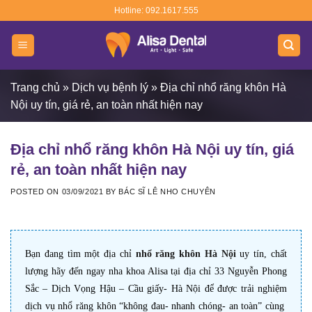
Skip
Hotline: 092.1617.555
to
content
Trang chủ
»
Dịch vụ bệnh lý
»
Địa chỉ nhổ răng khôn Hà
Nội uy tín, giá rẻ, an toàn nhất hiện nay
Địa chỉ nhổ răng khôn Hà Nội uy tín, giá
rẻ, an toàn nhất hiện nay
POSTED ON
03/09/2021
BY
BÁC SĨ LÊ NHO CHUYÊN
Bạn đang tìm một địa chỉ
nhổ răng khôn Hà Nội
uy tín, chất
lượng hãy đến ngay nha khoa Alisa tại địa chỉ 33 Nguyễn Phong
Sắc – Dịch Vọng Hậu – Cầu giấy- Hà Nội để được trải nghiệm
dịch vụ nhổ răng khôn “không đau- nhanh chóng- an toàn” cùng