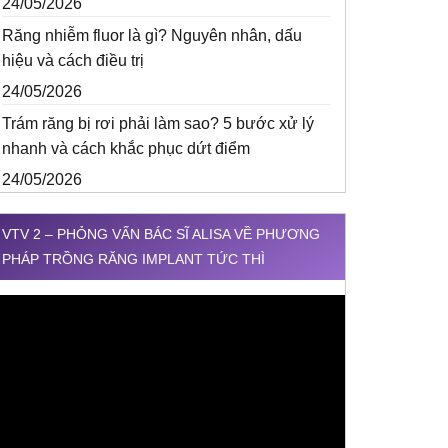
24/05/2026
Răng nhiễm fluor là gì? Nguyên nhân, dấu
hiệu và cách điều trị
24/05/2026
Trám răng bị rơi phải làm sao? 5 bước xử lý
nhanh và cách khắc phục dứt điểm
24/05/2026
VTV 2 – PHỎNG VẤN BÁC SĨ ALISA VỀ PHƯƠNG
PHÁP TRỒNG RĂNG IMPLANT TỨC THÌ
rình
hơi
ideo