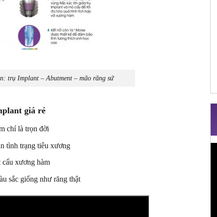
n: trụ Implant – Abutment – mão răng sứ
plant giá rẻ
m chí là trọn đời
n tình trạng tiêu xương
T
c
ết cấu xương hàm
V
àu sắc giống như răng thật