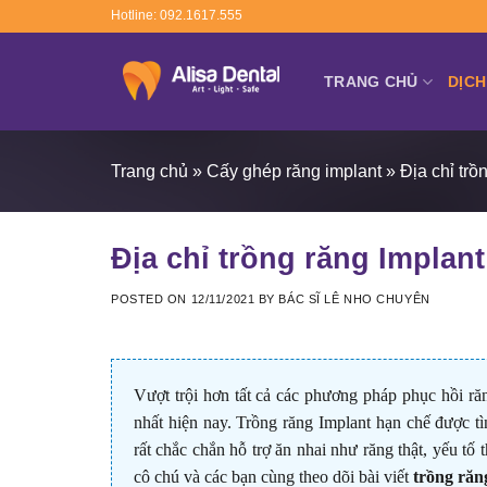
Skip
Hotline: 092.1617.555
to
content
TRANG CHỦ
DỊCH
Trang chủ
»
Cấy ghép răng implant
»
Địa chỉ trồ
Địa chỉ trồng răng Implant 
POSTED ON
12/11/2021
BY
BÁC SĨ LÊ NHO CHUYÊN
Vượt trội hơn tất cả các phương pháp phục hồi ră
nhất hiện nay. Trồng răng Implant hạn chế được tì
rất chắc chắn hỗ trợ ăn nhai như răng thật, yếu t
cô chú và các bạn cùng theo dõi bài viết
trồng răn