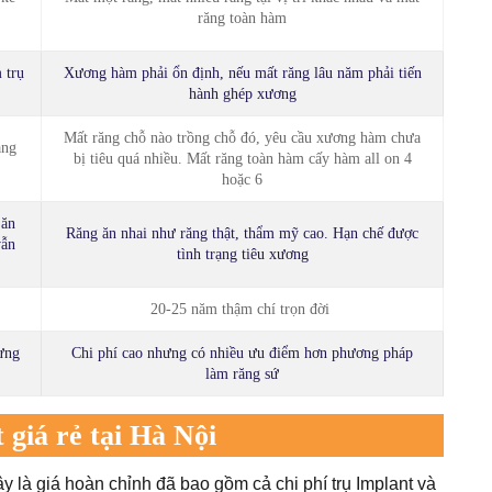
răng toàn hàm
 trụ
Xương hàm phải ổn định, nếu mất răng lâu năm phải tiến
hành ghép xương
Mất răng chỗ nào trồng chỗ đó, yêu cầu xương hàm chưa
ăng
bị tiêu quá nhiều. Mất răng toàn hàm cấy hàm all on 4
hoặc 6
 ăn
Răng ăn nhai như răng thật, thẩm mỹ cao. Hạn chế được
vẫn
tình trạng tiêu xương
20-25 năm thậm chí trọn đời
ưng
Chi phí cao nhưng có nhiều ưu điểm hơn phương pháp
làm răng sứ
 giá rẻ tại Hà Nội
ây là giá hoàn chỉnh đã bao gồm cả chi phí trụ Implant và