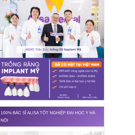
100% BÁC SĨ ALISA TỐT NGHIỆP ĐẠI HỌC Y HÀ
NỘI