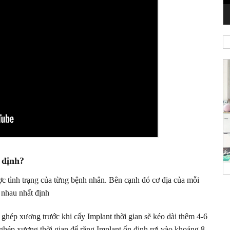
 định?
ợc tình trạng của từng bệnh nhân. Bên cạnh đó cơ địa của mỗi
 nhau nhất định
 ghép xương trước khi cấy Implant thời gian sẽ kéo dài thêm 4-6
ghép xương thời gian để răng Implant ổn định rơi vào khoảng 8-