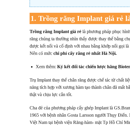
1. Trồng răng Implant giá rẻ là
Trồng răng Implant giá rẻ
là phương pháp phục hình
răng chúng ta thường nhìn thấy được thay thế bằng ch
được kết nối và cố định với nhau bằng khớp nối gọi là
Nên có mức
chi phí cấy răng rẻ nhất Hà Nội.
Xem thêm:
Ký kết đối tác chiến lược hãng Biote
Trụ Implant thay thế chân răng được chế tác từ chất liệ
năng tích hợp với xương hàm tạo thành chân đã mất bằ
thật và chịu lực cắn tốt.
Cha đẻ của phương pháp cấy ghép Implant là GS.Bran
1965 với bệnh nhân Gosta Larsson người Thụy Điển. 
Việt Nam tại bệnh viện Răng-hàm- mặt Tp Hồ Chí Mi