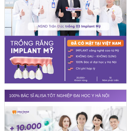
100% BÁC SĨ ALISA TỐT NGHIỆP ĐẠI HỌC Y HÀ NỘI