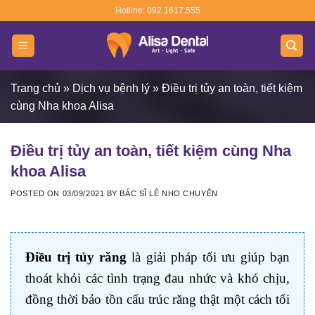
Skip
Hotline: 092.1617.555
to
content
Trang chủ
»
Dịch vụ bệnh lý
»
Điều trị tủy an toàn, tiết kiệm
cùng Nha khoa Alisa
Điều trị tủy an toàn, tiết kiệm cùng Nha
khoa Alisa
POSTED ON
03/09/2021
BY
BÁC SĨ LÊ NHO CHUYÊN
Điều trị tủy răng
là giải pháp tối ưu giúp bạn
thoát khỏi các tình trạng đau nhức và khó chịu,
đồng thời bảo tồn cấu trúc răng thật một cách tối