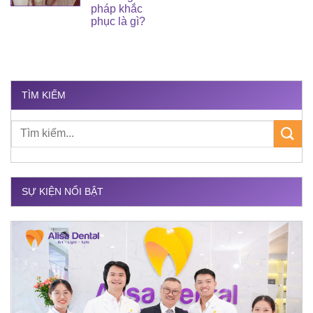
pháp khắc
phục là gì?
TÌM KIẾM
SỰ KIỆN NỔI BẬT