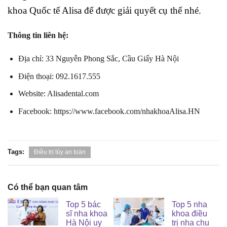
khoa Quốc tế Alisa để được giải quyết cụ thể nhé.
Thông tin liên hệ:
Địa chỉ: 33 Nguyễn Phong Sắc, Cầu Giấy Hà Nội
Điện thoại: 092.1617.555
Website: Alisadental.com
Facebook:
https://www.facebook.com/nhakhoaAlisa.HN
Tags:
Điều trị tủy an toàn
Có thể bạn quan tâm
Top 5 bác
Top 5 nha
sĩ nha khoa
khoa điều
Hà Nội uy
trị nha chu