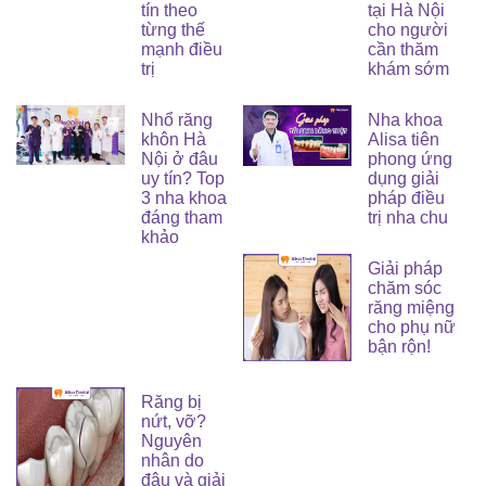
tín theo
tại Hà Nội
từng thế
cho người
mạnh điều
cần thăm
trị
khám sớm
Nhổ răng
Nha khoa
khôn Hà
Alisa tiên
Nội ở đâu
phong ứng
uy tín? Top
dụng giải
3 nha khoa
pháp điều
đáng tham
trị nha chu
khảo
Giải pháp
chăm sóc
răng miệng
cho phụ nữ
bận rộn!
Răng bị
nứt, vỡ?
Nguyên
nhân do
đâu và giải