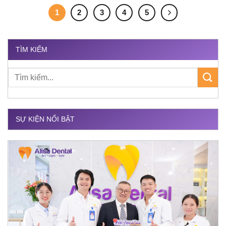
1
2
3
4
5
TÌM KIẾM
SỰ KIỆN NỔI BẬT