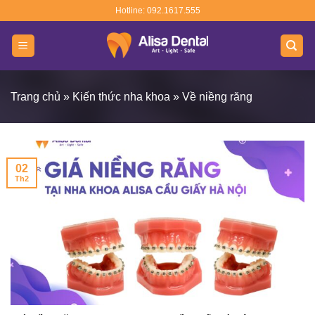
Skip
Hotline: 092.1617.555
to
content
Trang chủ
»
Kiến thức nha khoa
»
Về niềng răng
02
Th2