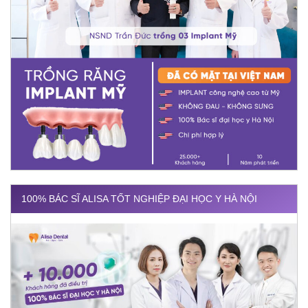
100% BÁC SĨ ALISA TỐT NGHIỆP ĐẠI HỌC Y HÀ NỘI