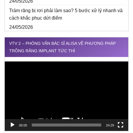
24/05/2026
Trám răng bị rơi phải làm sao? 5 bước xử lý nhanh và
cách khắc phục dứt điểm
24/05/2026
VTV 2 – PHỎNG VẤN BÁC SĨ ALISA VỀ PHƯƠNG PHÁP
TRỒNG RĂNG IMPLANT TỨC THÌ
Trình
chơi
Video
00:00
24:29