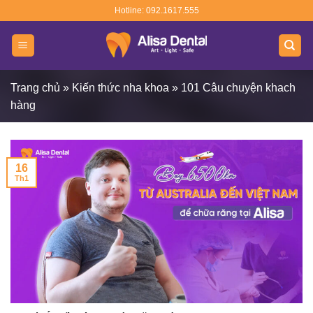
Skip
Hotline: 092.1617.555
to
content
Trang chủ
»
Kiến thức nha khoa
»
101 Câu chuyện khach
hàng
16
Th1