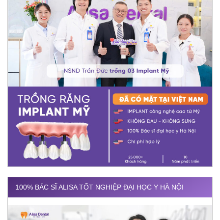
100% BÁC SĨ ALISA TỐT NGHIỆP ĐẠI HỌC Y HÀ NỘI