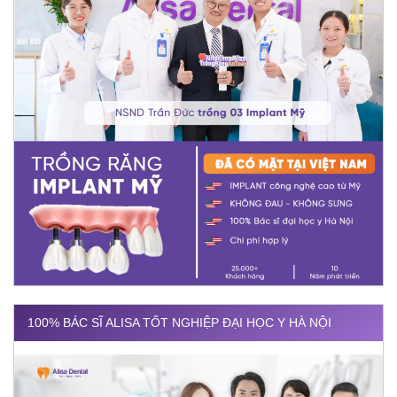
100% BÁC SĨ ALISA TỐT NGHIỆP ĐẠI HỌC Y HÀ NỘI