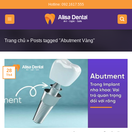
Skip
Hotline: 092.1617.555
to
content
Trang chủ
»
Posts tagged "Abutment Vàng"
28
Th4