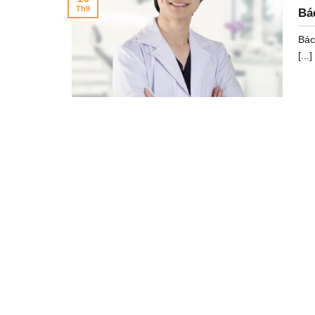
Th9
Bá
Bác
[...]