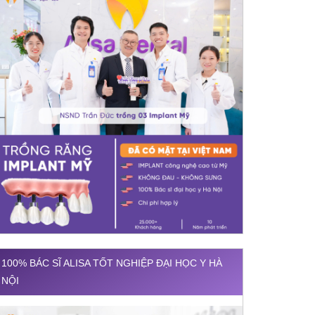
100% BÁC SĨ ALISA TỐT NGHIỆP ĐẠI HỌC Y HÀ
NỘI