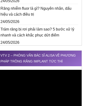
24/05/2026
Răng nhiễm fluor là gì? Nguyên nhân, dấu
hiệu và cách điều trị
24/05/2026
Trám răng bị rơi phải làm sao? 5 bước xử lý
nhanh và cách khắc phục dứt điểm
24/05/2026
VTV 2 – PHỎNG VẤN BÁC SĨ ALISA VỀ PHƯƠNG
PHÁP TRỒNG RĂNG IMPLANT TỨC THÌ
rình
hơi
ideo