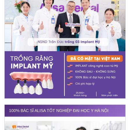
100% BÁC SĨ ALISA TỐT NGHIỆP ĐẠI HỌC Y HÀ NỘI