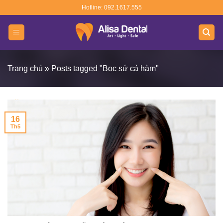
Skip
Hotline: 092.1617.555
to
content
Trang chủ
»
Posts tagged "Bọc sứ cả hàm"
16
Th5