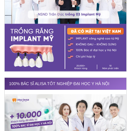
100% BÁC SĨ ALISA TỐT NGHIỆP ĐẠI HỌC Y HÀ NỘI