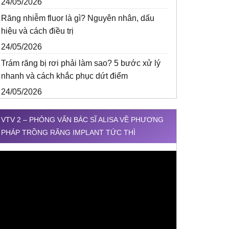
24/05/2026
Răng nhiễm fluor là gì? Nguyên nhân, dấu
hiệu và cách điều trị
24/05/2026
Trám răng bị rơi phải làm sao? 5 bước xử lý
nhanh và cách khắc phục dứt điểm
24/05/2026
VTV 2 – PHỎNG VẤN BÁC SĨ ALISA VỀ PHƯƠNG
PHÁP TRỒNG RĂNG IMPLANT TỨC THÌ
rình
hơi
ideo