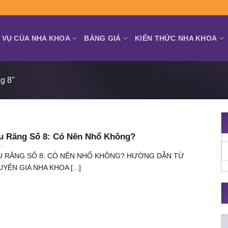
 VỤ CỦA NHA KHOA
BẢNG GIÁ
KIẾN THỨC NHA KHOA
g 8"
u Răng Số 8: Có Nên Nhổ Không?
U RĂNG SỐ 8: CÓ NÊN NHỔ KHÔNG? HƯỚNG DẪN TỪ
YÊN GIA NHA KHOA [...]