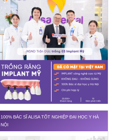
100% BÁC SĨ ALISA TỐT NGHIỆP ĐẠI HỌC Y HÀ
NỘI