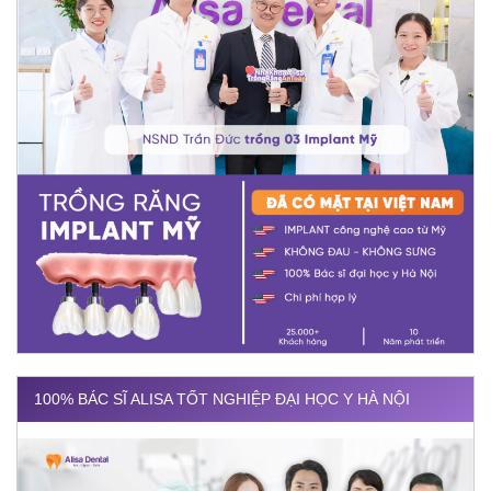
100% BÁC SĨ ALISA TỐT NGHIỆP ĐẠI HỌC Y HÀ NỘI