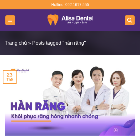
Skip
Hotline: 092.1617.555
to
content
Trang chủ
»
Posts tagged "hàn răng"
23
Th5