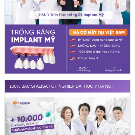
100% BÁC SĨ ALISA TỐT NGHIỆP ĐẠI HỌC Y HÀ NỘI