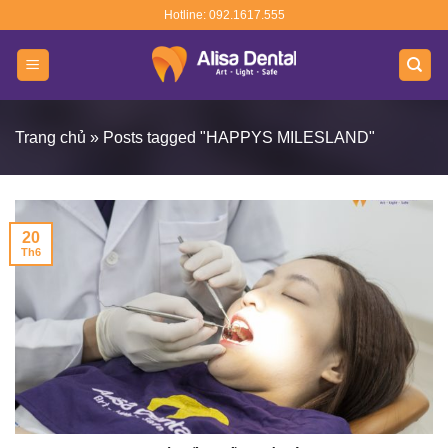
Skip
Hotline: 092.1617.555
to
content
Trang chủ
»
Posts tagged "HAPPYS MILESLAND"
20
Th6