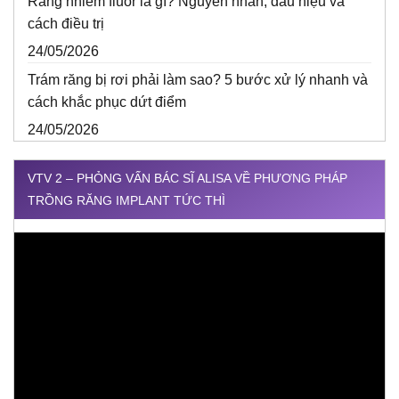
Răng nhiễm fluor là gì? Nguyên nhân, dấu hiệu và
cách điều trị
24/05/2026
Trám răng bị rơi phải làm sao? 5 bước xử lý nhanh và
cách khắc phục dứt điểm
24/05/2026
VTV 2 – PHỎNG VẤN BÁC SĨ ALISA VỀ PHƯƠNG PHÁP
TRỒNG RĂNG IMPLANT TỨC THÌ
Trình
chơi
Video