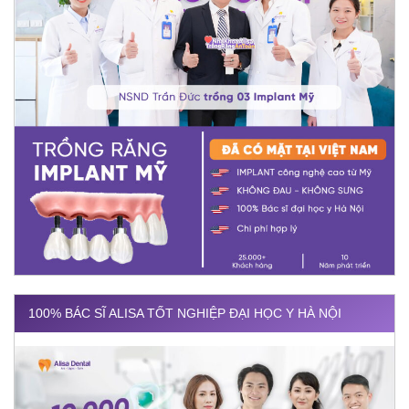
100% BÁC SĨ ALISA TỐT NGHIỆP ĐẠI HỌC Y HÀ NỘI