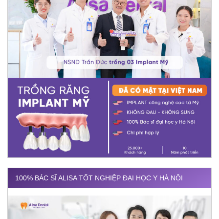
100% BÁC SĨ ALISA TỐT NGHIỆP ĐẠI HỌC Y HÀ NỘI