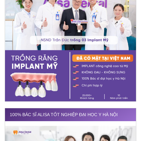
100% BÁC SĨ ALISA TỐT NGHIỆP ĐẠI HỌC Y HÀ NỘI