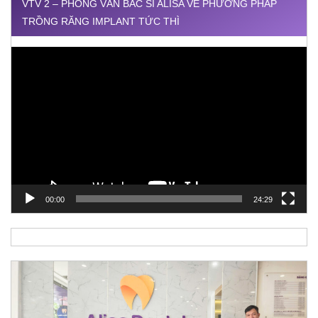
VTV 2 – PHỎNG VẤN BÁC SĨ ALISA VỀ PHƯƠNG PHÁP
TRỒNG RĂNG IMPLANT TỨC THÌ
Trình
chơi
Video
00:00
24:29