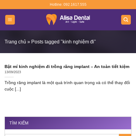
Skip
Hotline: 092.1617.555
to
content
Trang chủ
»
Posts tagged "kinh nghiệm đi"
Bật mí kinh nghiệm đi trồng răng implant – An toàn tiết kiệm
13/09/2023
Trồng răng implant là một quá trình quan trọng và có thể thay đổi
cuộc [...]
TÌM KIẾM