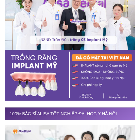
100% BÁC SĨ ALISA TỐT NGHIỆP ĐẠI HỌC Y HÀ NỘI