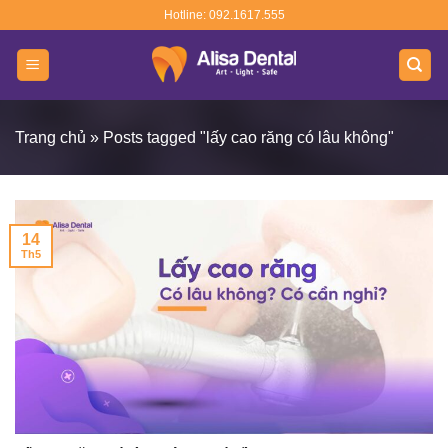
Skip
Hotline: 092.1617.555
to
content
Trang chủ
»
Posts tagged "lấy cao răng có lâu không"
14
Th5