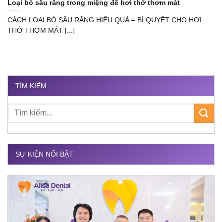
Loại bỏ sâu răng trong miệng để hơi thở thơm mát
CÁCH LOẠI BỎ SÂU RĂNG HIỆU QUẢ – BÍ QUYẾT CHO HƠI
THỞ THƠM MÁT [...]
TÌM KIẾM
SỰ KIỆN NỔI BẬT