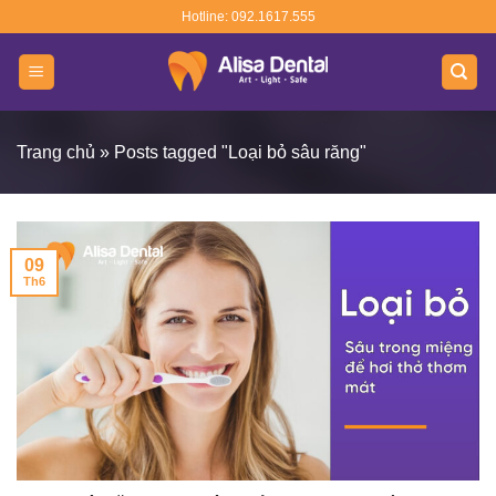
Skip
Hotline: 092.1617.555
to
content
Trang chủ
»
Posts tagged "Loại bỏ sâu răng"
09
Th6