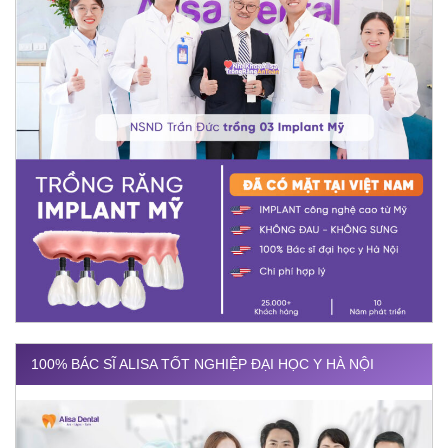
100% BÁC SĨ ALISA TỐT NGHIỆP ĐẠI HỌC Y HÀ NỘI