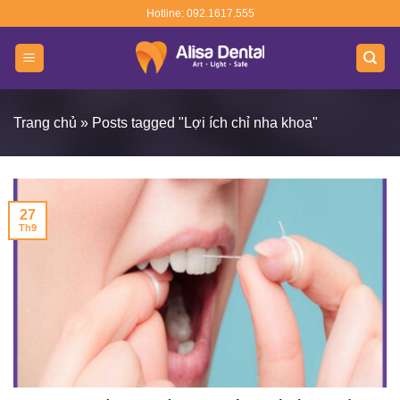
Skip
Hotline: 092.1617.555
to
content
Trang chủ
»
Posts tagged "Lợi ích chỉ nha khoa"
27
Th9