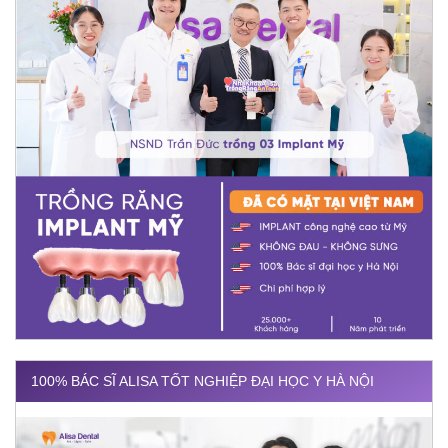
100% BÁC SĨ ALISA TỐT NGHIỆP ĐẠI HỌC Y HÀ NỘI