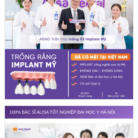
100% BÁC SĨ ALISA TỐT NGHIỆP ĐẠI HỌC Y HÀ NỘI