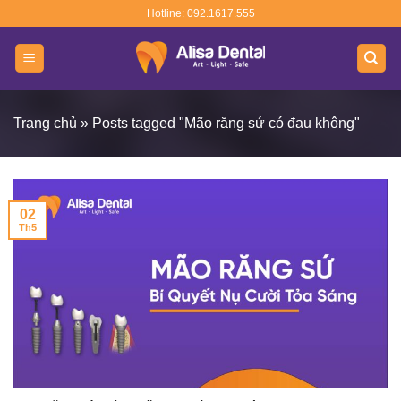
Skip
Hotline: 092.1617.555
to
content
Trang chủ
»
Posts tagged "Mão răng sứ có đau không"
02
Th5