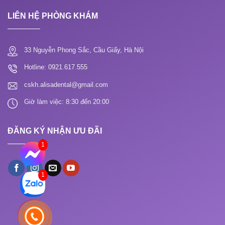
LIÊN HỆ PHÒNG KHÁM
33 Nguyễn Phong Sắc, Cầu Giấy, Hà Nội
Hotline: 0921.617.555
cskh.alisadental@gmail.com
Giờ làm việc: 8:30 đến 20:00
ĐĂNG KÝ NHẬN ƯU ĐÃI
1
1