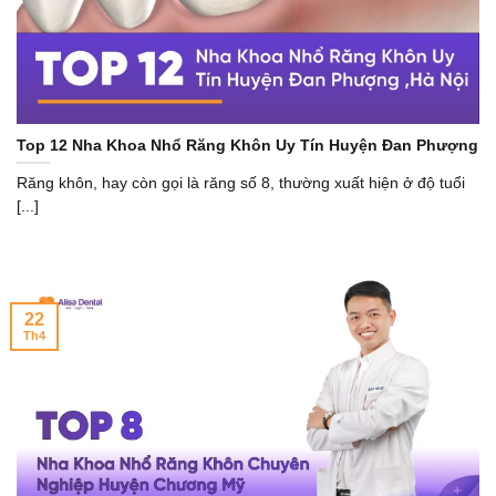
Top 12 Nha Khoa Nhổ Răng Khôn Uy Tín Huyện Đan Phượng
Răng khôn, hay còn gọi là răng số 8, thường xuất hiện ở độ tuổi
[...]
22
Th4