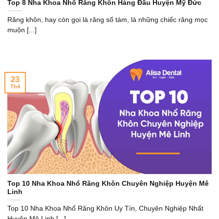
Top 8 Nha Khoa Nhổ Răng Khôn Hàng Đầu Huyện Mỹ Đức
Răng khôn, hay còn gọi là răng số tám, là những chiếc răng mọc
muộn [...]
23
Th4
Top 10 Nha Khoa Nhổ Răng Khôn Chuyên Nghiệp Huyện Mê
Linh
Top 10 Nha Khoa Nhổ Răng Khôn Uy Tín, Chuyên Nghiệp Nhất
Huyện Mê Linh [...]