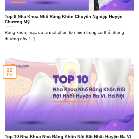
Top 8 Nha Khoa Nhổ Răng Khôn Chuyên Nghiệp Huyện
Chương Mỹ
Răng khôn, mặc dù là một phần tự nhiên trong cơ thể nhưng
thường gây [...]
22
Th4
Top 10 Nha Khoa Nhổ Răng Khôn Nổi Bật Nhất Huyện Ba Vì