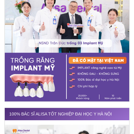
100% BÁC SĨ ALISA TỐT NGHIỆP ĐẠI HỌC Y HÀ NỘI