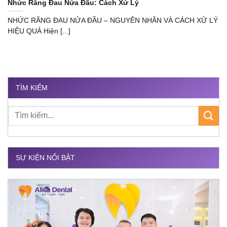
Nhức Răng Đau Nửa Đầu: Cách Xử Lý
NHỨC RĂNG ĐAU NỬA ĐẦU – NGUYÊN NHÂN VÀ CÁCH XỬ LÝ
HIỆU QUẢ Hiện [...]
TÌM KIẾM
SỰ KIỆN NỔI BẬT