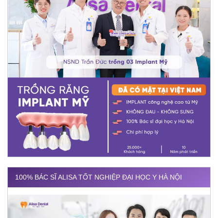
100% BÁC SĨ ALISA TỐT NGHIỆP ĐẠI HỌC Y HÀ NỘI