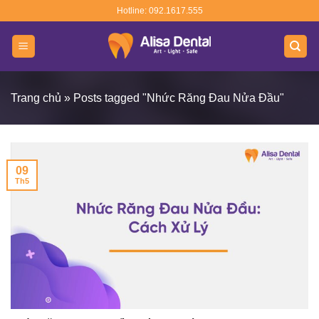
Skip
Hotline: 092.1617.555
to
content
Trang chủ
»
Posts tagged "Nhức Răng Đau Nửa Đầu"
09
Th5