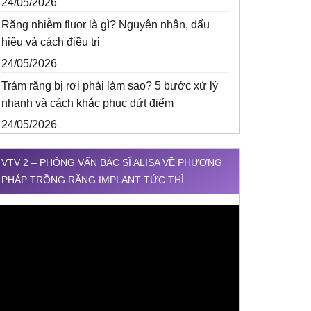
24/05/2026
Răng nhiễm fluor là gì? Nguyên nhân, dấu
hiệu và cách điều trị
24/05/2026
Trám răng bị rơi phải làm sao? 5 bước xử lý
nhanh và cách khắc phục dứt điểm
24/05/2026
VTV 2 – PHỎNG VẤN BÁC SĨ ALISA VỀ PHƯƠNG
PHÁP TRỒNG RĂNG IMPLANT TỨC THÌ
rình
hơi
ideo