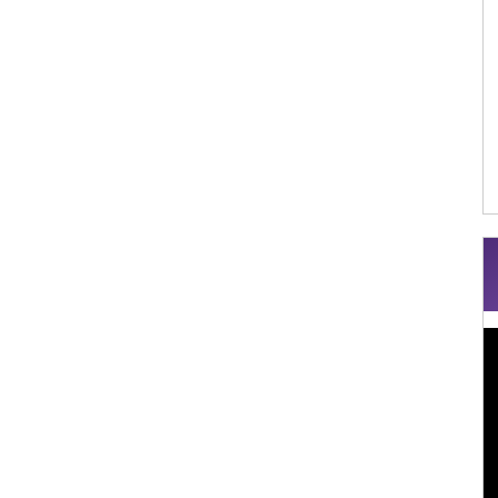
T
c
V