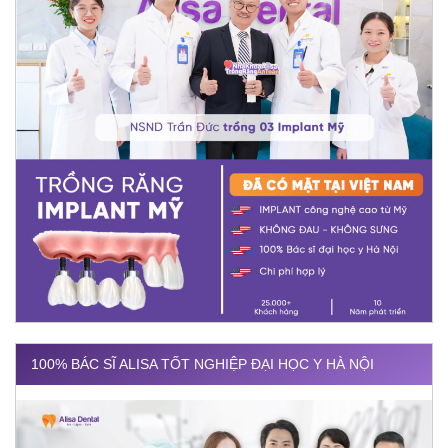
100% BÁC SĨ ALISA TỐT NGHIỆP ĐẠI HỌC Y HÀ NỘI