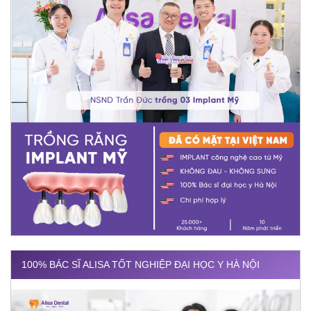
100% BÁC SĨ ALISA TỐT NGHIỆP ĐẠI HỌC Y HÀ NỘI