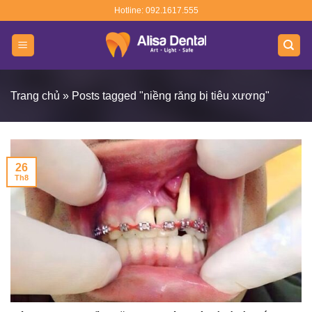
Skip
Hotline: 092.1617.555
to
content
Trang chủ
»
Posts tagged "niềng răng bị tiêu xương"
26
Th8