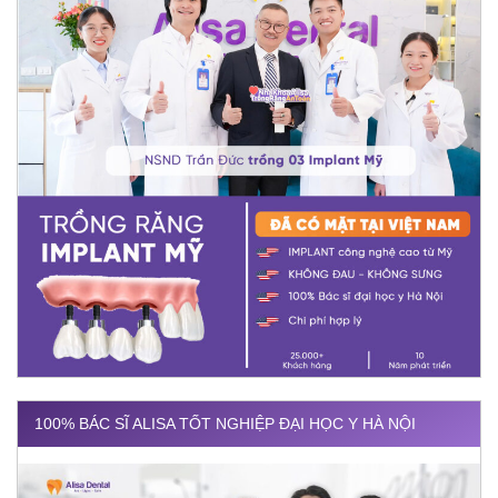
100% BÁC SĨ ALISA TỐT NGHIỆP ĐẠI HỌC Y HÀ NỘI