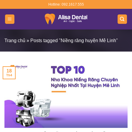
Skip
Hotline: 092.1617.555
to
content
Trang chủ
»
Posts tagged "Niềng răng huyện Mê Linh"
18
Th4