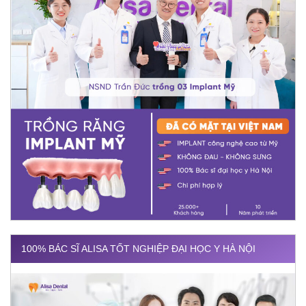
100% BÁC SĨ ALISA TỐT NGHIỆP ĐẠI HỌC Y HÀ NỘI