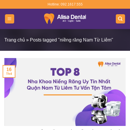
Skip
Hotline: 092.1617.555
to
content
Trang chủ
»
Posts tagged "niềng răng Nam Từ Liêm"
16
Th4