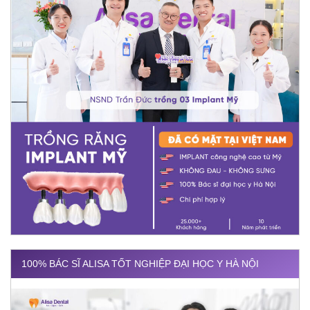
100% BÁC SĨ ALISA TỐT NGHIỆP ĐẠI HỌC Y HÀ NỘI