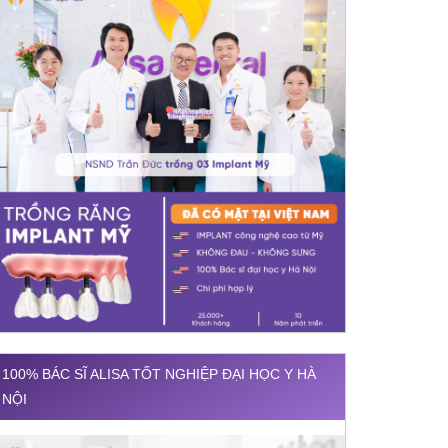
100% BÁC SĨ ALISA TỐT NGHIỆP ĐẠI HỌC Y HÀ
NỘI