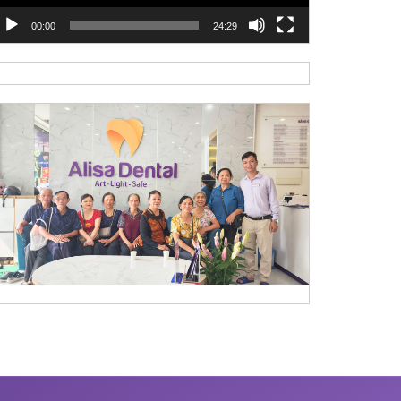
00:00
24:29