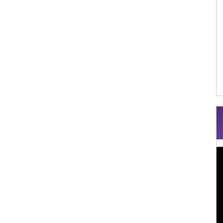
T
c
V