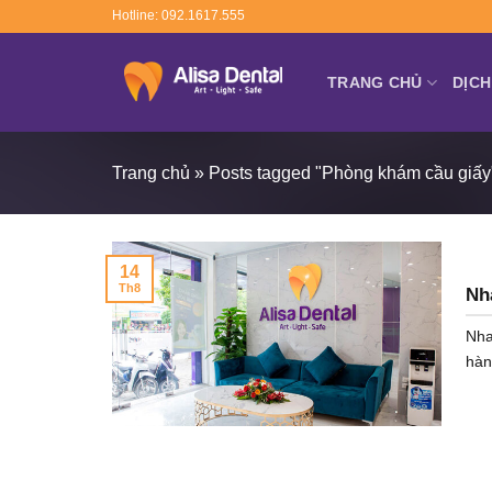
Skip
Hotline: 092.1617.555
to
content
TRANG CHỦ
DỊCH
Trang chủ
»
Posts tagged "Phòng khám cầu giấy
14
Th8
Nh
Nha
hàn