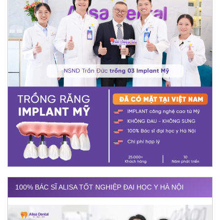
100% BÁC SĨ ALISA TỐT NGHIỆP ĐẠI HỌC Y HÀ NỘI