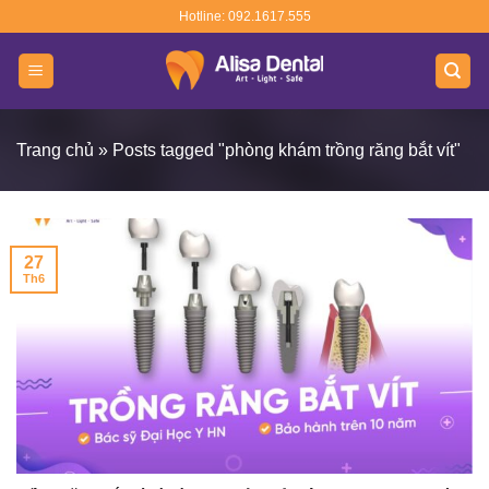
Skip
Hotline: 092.1617.555
to
content
Trang chủ
»
Posts tagged "phòng khám trồng răng bắt vít"
27
Th6