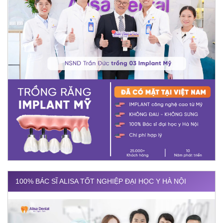
100% BÁC SĨ ALISA TỐT NGHIỆP ĐẠI HỌC Y HÀ NỘI