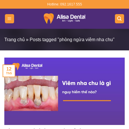
Skip
Hotline: 092.1617.555
to
content
Trang chủ
»
Posts tagged "phòng ngừa viêm nha chu"
12
Th5