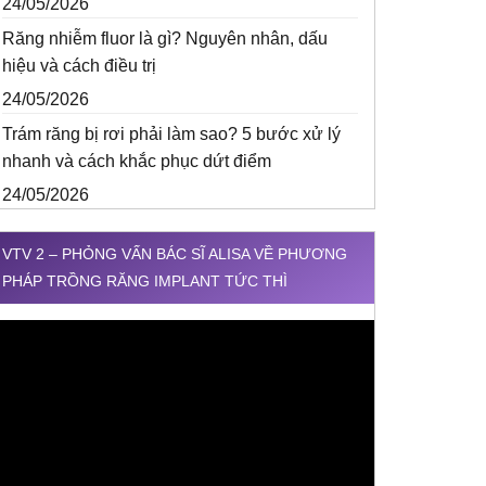
24/05/2026
Răng nhiễm fluor là gì? Nguyên nhân, dấu
hiệu và cách điều trị
24/05/2026
Trám răng bị rơi phải làm sao? 5 bước xử lý
nhanh và cách khắc phục dứt điểm
24/05/2026
VTV 2 – PHỎNG VẤN BÁC SĨ ALISA VỀ PHƯƠNG
PHÁP TRỒNG RĂNG IMPLANT TỨC THÌ
rình
hơi
ideo