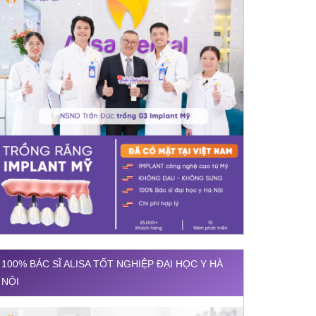
100% BÁC SĨ ALISA TỐT NGHIỆP ĐẠI HỌC Y HÀ
NỘI