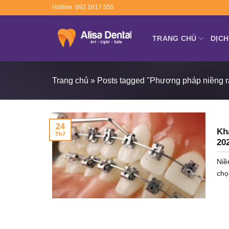
Skip
Hotline: 092.1617.555
to
content
TRANG CHỦ
DỊCH
Trang chủ
»
Posts tagged "Phương pháp niềng r
24
Kh
Th7
20
Niề
chọn