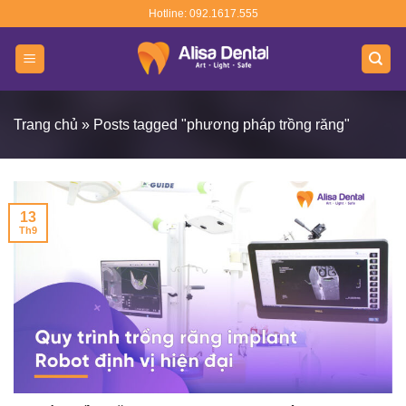
Skip
Hotline: 092.1617.555
to
content
Trang chủ
»
Posts tagged "phương pháp trồng răng"
13
Th9