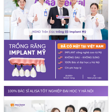
100% BÁC SĨ ALISA TỐT NGHIỆP ĐẠI HỌC Y HÀ NỘI