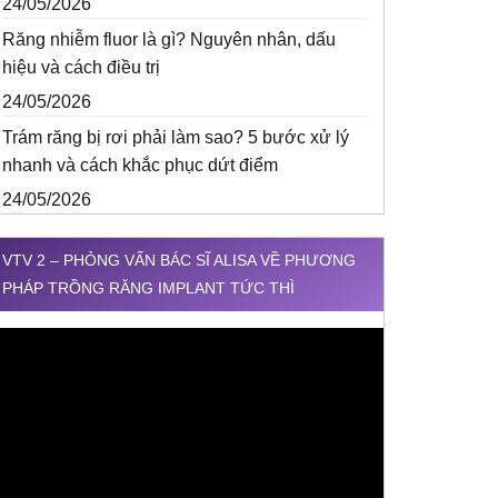
24/05/2026
Răng nhiễm fluor là gì? Nguyên nhân, dấu
hiệu và cách điều trị
24/05/2026
Trám răng bị rơi phải làm sao? 5 bước xử lý
nhanh và cách khắc phục dứt điểm
24/05/2026
VTV 2 – PHỎNG VẤN BÁC SĨ ALISA VỀ PHƯƠNG
PHÁP TRỒNG RĂNG IMPLANT TỨC THÌ
rình
hơi
ideo