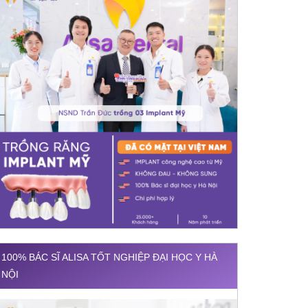
100% BÁC SĨ ALISA TỐT NGHIỆP ĐẠI HỌC Y HÀ
NỘI