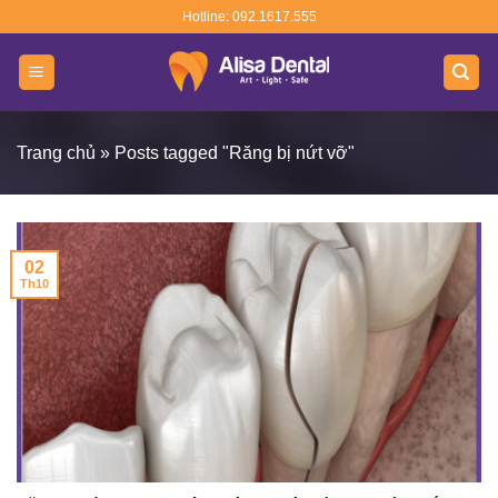
Skip
Hotline: 092.1617.555
to
content
Trang chủ
»
Posts tagged "Răng bị nứt vỡ"
02
Th10