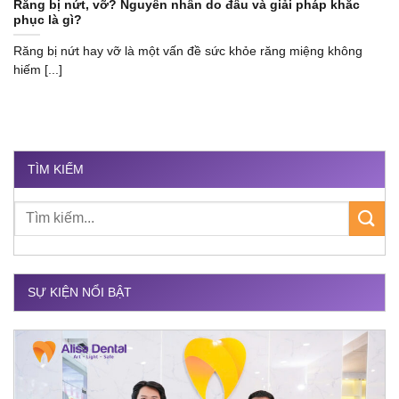
Răng bị nứt, vỡ? Nguyên nhân do đâu và giải pháp khắc
phục là gì?
Răng bị nứt hay vỡ là một vấn đề sức khỏe răng miệng không
hiếm [...]
TÌM KIẾM
SỰ KIỆN NỔI BẬT