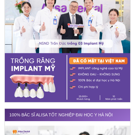
100% BÁC SĨ ALISA TỐT NGHIỆP ĐẠI HỌC Y HÀ NỘI