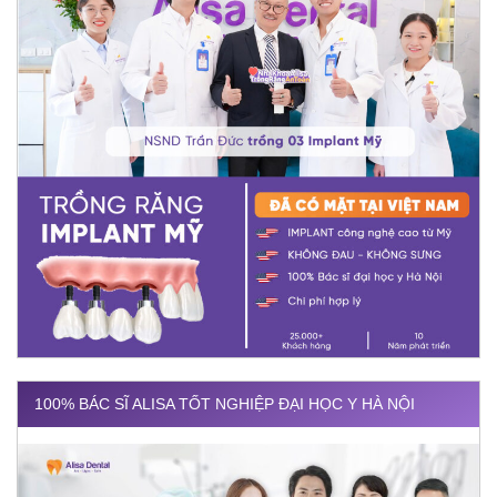
100% BÁC SĨ ALISA TỐT NGHIỆP ĐẠI HỌC Y HÀ NỘI