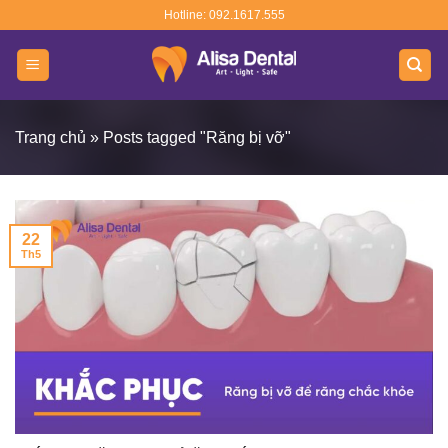
Skip
Hotline: 092.1617.555
to
content
Trang chủ
»
Posts tagged "Răng bị vỡ"
22
Th5