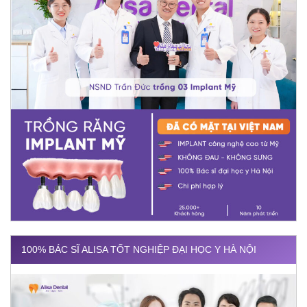
100% BÁC SĨ ALISA TỐT NGHIỆP ĐẠI HỌC Y HÀ NỘI