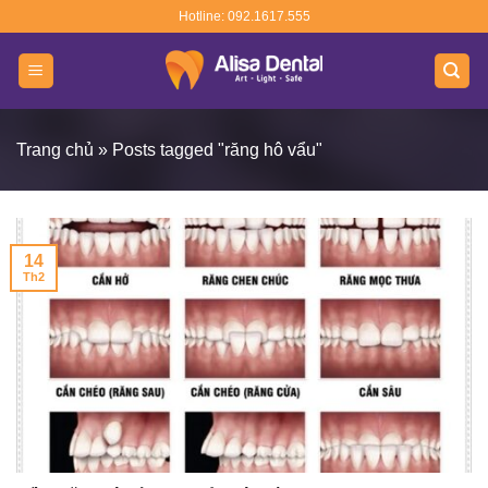
Skip
Hotline: 092.1617.555
to
content
Trang chủ
»
Posts tagged "răng hô vẩu"
14
Th2