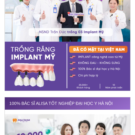
100% BÁC SĨ ALISA TỐT NGHIỆP ĐẠI HỌC Y HÀ NỘI