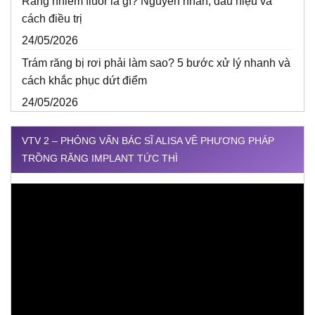
Răng nhiễm fluor là gì? Nguyên nhân, dấu hiệu và
cách điều trị
24/05/2026
Trám răng bị rơi phải làm sao? 5 bước xử lý nhanh và
cách khắc phục dứt điểm
24/05/2026
VTV 2 – PHỎNG VẤN BÁC SĨ ALISA VỀ PHƯƠNG PHÁP
TRỒNG RĂNG IMPLANT TỨC THÌ
Trình
chơi
Video