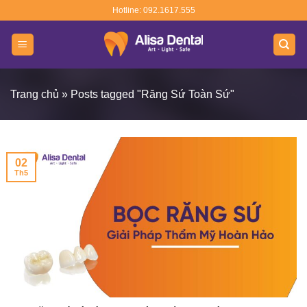
Skip
Hotline: 092.1617.555
to
content
Trang chủ
»
Posts tagged "Răng Sứ Toàn Sứ"
02
Th5