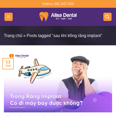
Skip
Hotline: 092.1617.555
to
content
Trang chủ
»
Posts tagged "sau khi trồng răng implant"
13
Th9