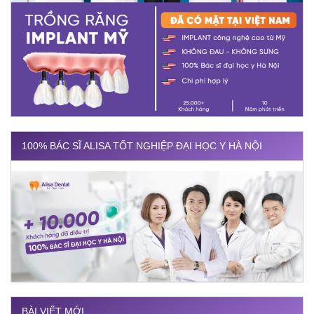
100% BÁC SĨ ALISA TỐT NGHIỆP ĐẠI HỌC Y HÀ NỘI
BÀI VIẾT MỚI