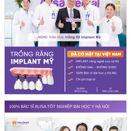
100% BÁC SĨ ALISA TỐT NGHIỆP ĐẠI HỌC Y HÀ NỘI