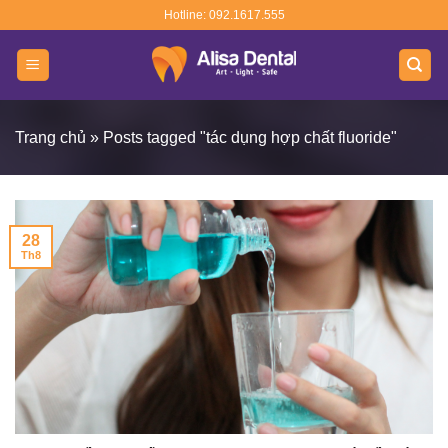
Skip
Hotline: 092.1617.555
to
content
Trang chủ
»
Posts tagged "tác dụng hợp chất fluoride"
28
Th8