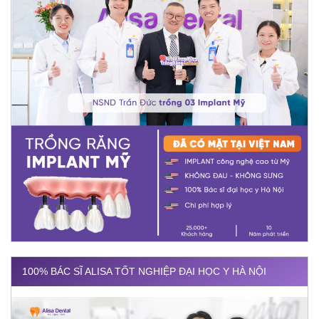
100% BÁC SĨ ALISA TỐT NGHIỆP ĐẠI HỌC Y HÀ NỘI