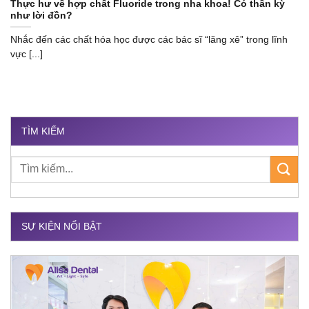
Thực hư về hợp chất Fluoride trong nha khoa! Có thần kỳ
như lời đồn?
Nhắc đến các chất hóa học được các bác sĩ “lăng xê” trong lĩnh
vực [...]
TÌM KIẾM
SỰ KIỆN NỔI BẬT