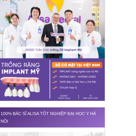
100% BÁC SĨ ALISA TỐT NGHIỆP ĐẠI HỌC Y HÀ
NỘI