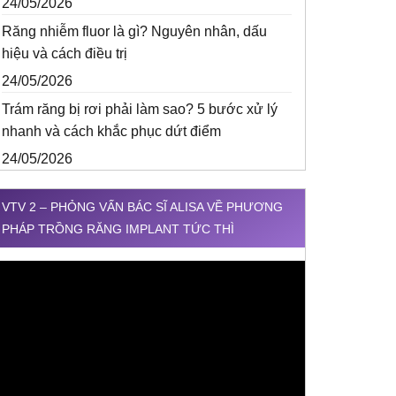
24/05/2026
Răng nhiễm fluor là gì? Nguyên nhân, dấu
hiệu và cách điều trị
24/05/2026
Trám răng bị rơi phải làm sao? 5 bước xử lý
nhanh và cách khắc phục dứt điểm
24/05/2026
VTV 2 – PHỎNG VẤN BÁC SĨ ALISA VỀ PHƯƠNG
PHÁP TRỒNG RĂNG IMPLANT TỨC THÌ
rình
hơi
ideo