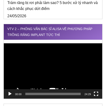
Trám răng bị rơi phải làm sao? 5 bước xử lý nhanh và
cách khắc phục dứt điểm
24/05/2026
VTV 2 – PHỎNG VẤN BÁC SĨ ALISA VỀ PHƯƠNG PHÁP
TRỒNG RĂNG IMPLANT TỨC THÌ
Trình
chơi
Video
00:00
24:29