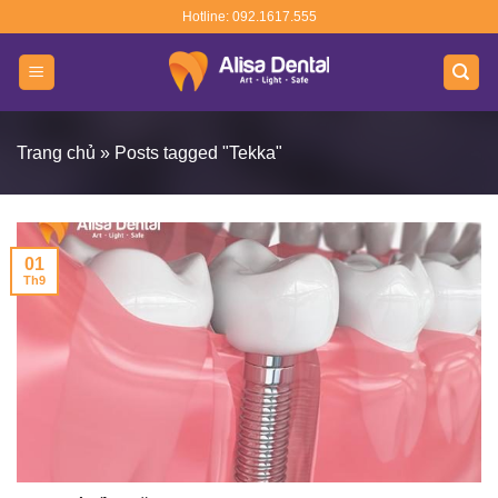
Skip
Hotline: 092.1617.555
to
content
Trang chủ
»
Posts tagged "Tekka"
01
Th9