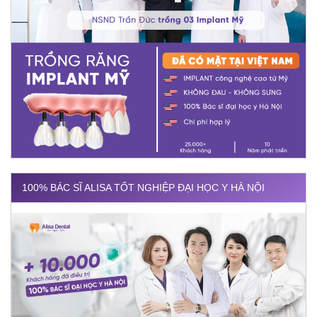
100% BÁC SĨ ALISA TỐT NGHIỆP ĐẠI HỌC Y HÀ NỘI