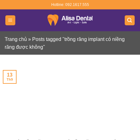
Skip
Hotline: 092.1617.555
to
content
Trang chủ
»
Posts tagged "trồng răng implant có niềng
răng được không"
13
Th9