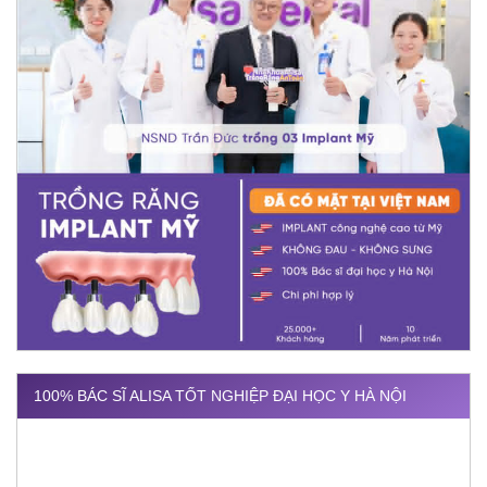
100% BÁC SĨ ALISA TỐT NGHIỆP ĐẠI HỌC Y HÀ NỘI