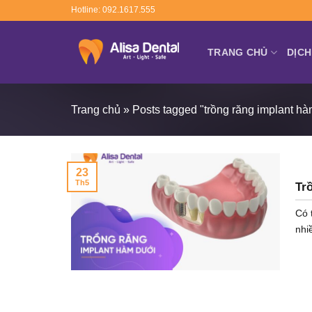
Skip
Hotline: 092.1617.555
to
content
TRANG CHỦ
DỊCH
Trang chủ
»
Posts tagged "trồng răng implant h
23
Th5
Tr
Có 
nhi