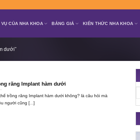
 VỤ CỦA NHA KHOA
BẢNG GIÁ
KIẾN THỨC NHA KHOA
àm dưới"
ồng răng Implant hàm dưới
thể trồng răng Implant hàm dưới không? là câu hỏi mà
ều người cũng [...]