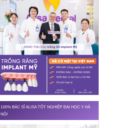
100% BÁC SĨ ALISA TỐT NGHIỆP ĐẠI HỌC Y HÀ
NỘI