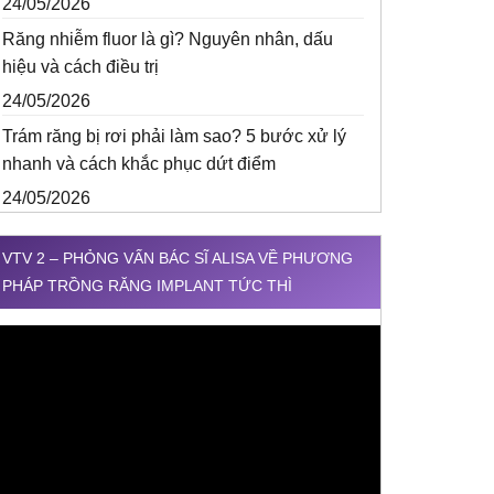
24/05/2026
Răng nhiễm fluor là gì? Nguyên nhân, dấu
hiệu và cách điều trị
24/05/2026
Trám răng bị rơi phải làm sao? 5 bước xử lý
nhanh và cách khắc phục dứt điểm
24/05/2026
VTV 2 – PHỎNG VẤN BÁC SĨ ALISA VỀ PHƯƠNG
PHÁP TRỒNG RĂNG IMPLANT TỨC THÌ
rình
hơi
ideo