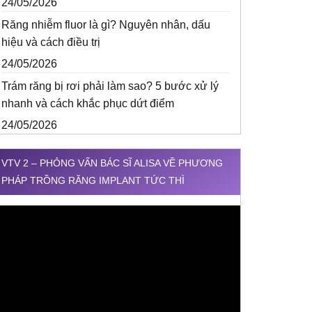
24/05/2026
Răng nhiễm fluor là gì? Nguyên nhân, dấu
hiệu và cách điều trị
24/05/2026
Trám răng bị rơi phải làm sao? 5 bước xử lý
nhanh và cách khắc phục dứt điểm
24/05/2026
VTV 2 – PHỎNG VẤN BÁC SĨ ALISA VỀ PHƯƠNG
PHÁP TRỒNG RĂNG IMPLANT TỨC THÌ
rình
hơi
ideo