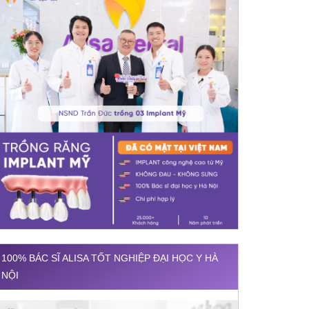
100% BÁC SĨ ALISA TỐT NGHIỆP ĐẠI HỌC Y HÀ
NỘI