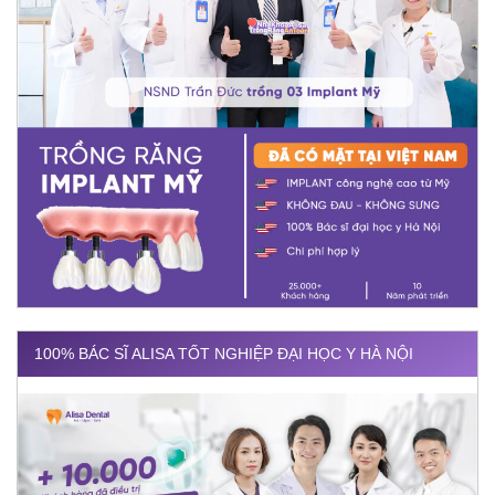
100% BÁC SĨ ALISA TỐT NGHIỆP ĐẠI HỌC Y HÀ NỘI