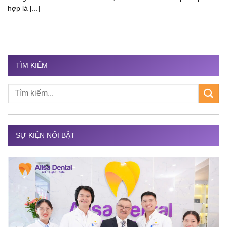
hợp là [...]
TÌM KIẾM
SỰ KIỆN NỔI BẬT