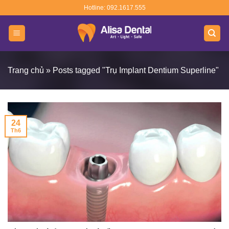
Skip
Hotline: 092.1617.555
to
content
Trang chủ
»
Posts tagged "Trụ Implant Dentium Superline"
24
Th6