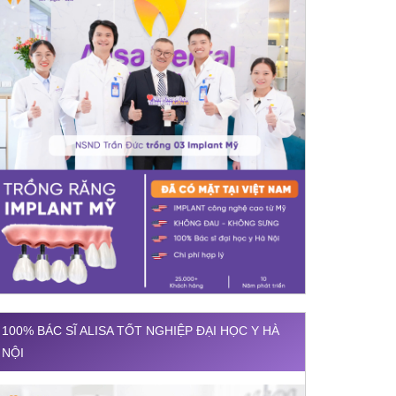
100% BÁC SĨ ALISA TỐT NGHIỆP ĐẠI HỌC Y HÀ
NỘI