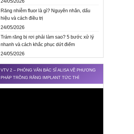
24/05/2026
Răng nhiễm fluor là gì? Nguyên nhân, dấu
hiệu và cách điều trị
24/05/2026
Trám răng bị rơi phải làm sao? 5 bước xử lý
nhanh và cách khắc phục dứt điểm
24/05/2026
VTV 2 – PHỎNG VẤN BÁC SĨ ALISA VỀ PHƯƠNG
PHÁP TRỒNG RĂNG IMPLANT TỨC THÌ
rình
hơi
ideo