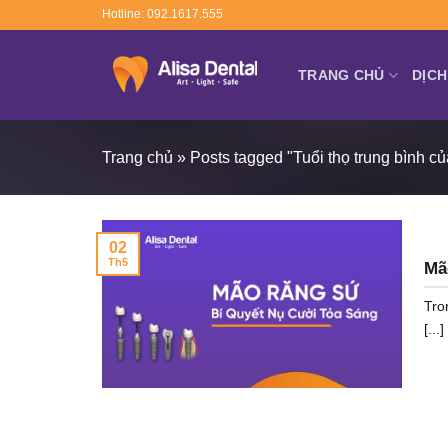
Skip
Hotline: 092.1617.555
to
content
TRANG CHỦ
DỊCH
Trang chủ
»
Posts tagged "Tuổi thọ trung bình c
02
Th5
Mã
Tro
[...]